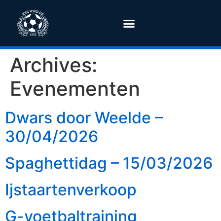
Archives:
Evenementen
Dwars door Weelde –
30/04/2026
Spaghettidag – 15/03/2026
Ijstaartenverkoop
G-voetbaltraining