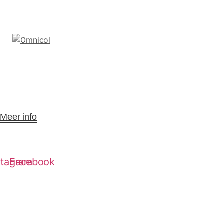
Meer info
stagram
Facebook