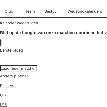
Skip
to
Club
Team
Bestuur
Wedstrijdkalenders
content
Kalender wedstrijden
Blijf op de hoogte van onze matchen doorheen het v
Eerste ploeg
Laad meer matchen
Andere ploegen
Reserven
U17
U15