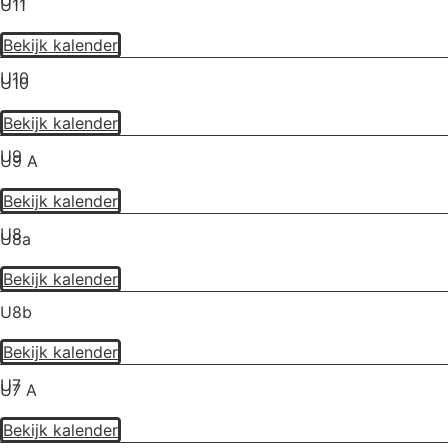
U11
U11
Bekijk kalender
U10
U10
Bekijk kalender
U9
U9 A
Bekijk kalender
U8
U8a
Bekijk kalender
U8b
Bekijk kalender
U7
U7 A
Bekijk kalender