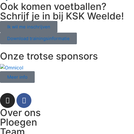
Ook komen voetballen?
Schrijf je in bij KSK Weelde!
Ik wil me inschrijven
Download trainingsinformatie
Onze trotse sponsors
Meer info
Over ons
Ploegen
Team