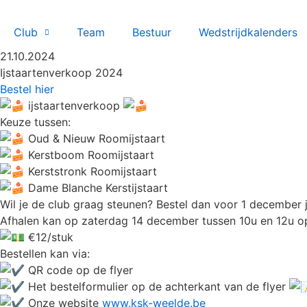
Club
Team
Bestuur
Wedstrijdkalenders
21.10.2024
Ijstaartenverkoop 2024
Bestel hier
ijstaartenverkoop
Keuze tussen:
Oud & Nieuw Roomijstaart
Kerstboom Roomijstaart
Kerststronk Roomijstaart
Dame Blanche Kerstijstaart
Wil je de club graag steunen? Bestel dan voor 1 december j
Afhalen kan op zaterdag 14 december tussen 10u en 12u o
€12/stuk
Bestellen kan via:
QR code op de flyer
Het bestelformulier op de achterkant van de flyer
Onze website
www.ksk-weelde.be