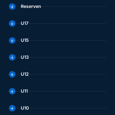
Reserven
U17
U15
U13
U12
U11
U10