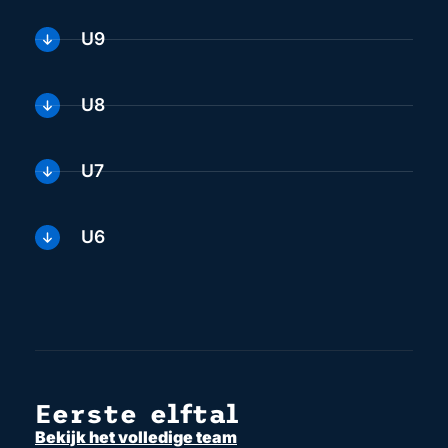
U9
U8
U7
U6
Eerste elftal
Bekijk het volledige team