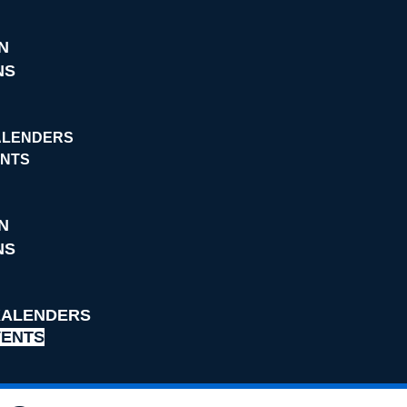
N
NS
ALENDERS
ENTS
N
NS
KALENDERS
VENTS