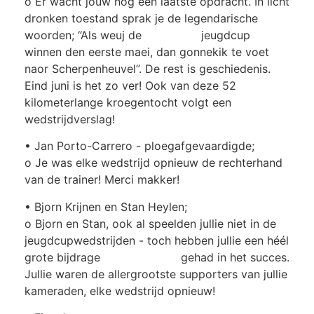
o Er wacht jouw nog één laatste opdracht. In licht
dronken toestand sprak je de legendarische
woorden; “Als weuj de jeugdcup
winnen den eerste maei, dan gonnekik te voet
naor Scherpenheuvel”. De rest is geschiedenis.
Eind juni is het zo ver! Ook van deze 52
kilometerlange kroegentocht volgt een
wedstrijdverslag!
• Jan Porto-Carrero - ploegafgevaardigde;
o Je was elke wedstrijd opnieuw de rechterhand
van de trainer! Merci makker!
• Bjorn Krijnen en Stan Heylen;
o Bjorn en Stan, ook al speelden jullie niet in de
jeugdcupwedstrijden - toch hebben jullie een héél
grote bijdrage gehad in het succes.
Jullie waren de allergrootste supporters van jullie
kameraden, elke wedstrijd opnieuw!