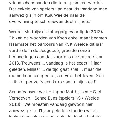
vriendschapsbanden die toen gesmeed werden.
Dat enkele van spelers van destijds vandaag mee
aanwezig zijn om KSK Weelde naar de
overwinning te schreeuwen doet mij iets.”
Werner Matthijssen (ploegafgevaardigde 2013):
“Ik kan de woorden van Koen enkel maar beamen.
Naarmate het parcours van KSK Weelde dit jaar
vorderde in de Jeugdcup, groeiden onze
herinneringen aan dat voor ons gezegende jaar
2013. Trouwens … vandaag is het exact 11 jaar
geleden. Miljaar … de tijd gaat snel … maar die
mooie herinneringen blijven voor het leven. Goh
… ik krijg er zelfs een krop van in mijn keel!”.
Senne Vansweevelt – Joppe Matthijssen – Giel
Verhoeven - Senne Byns (spelers KSK Weelde
2013): “We moesten vandaag gewoon hier
aanwezig zijn. 11 jaar geleden stonden wij als
kleine mannekes op het veld. In de allerlaatste