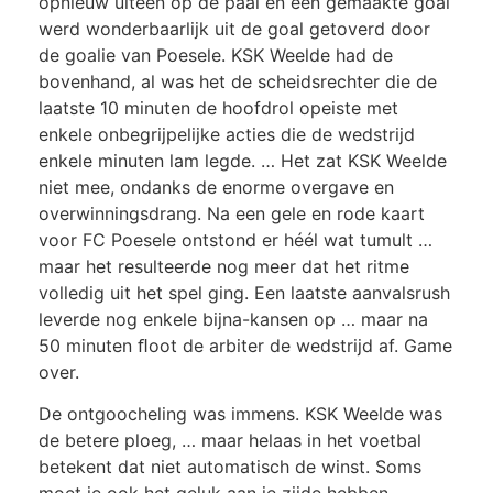
opnieuw uitéén op de paal en een gemaakte goal
werd wonderbaarlijk uit de goal getoverd door
de goalie van Poesele. KSK Weelde had de
bovenhand, al was het de scheidsrechter die de
laatste 10 minuten de hoofdrol opeiste met
enkele onbegrijpelijke acties die de wedstrijd
enkele minuten lam legde. … Het zat KSK Weelde
niet mee, ondanks de enorme overgave en
overwinningsdrang. Na een gele en rode kaart
voor FC Poesele ontstond er héél wat tumult …
maar het resulteerde nog meer dat het ritme
volledig uit het spel ging. Een laatste aanvalsrush
leverde nog enkele bijna-kansen op … maar na
50 minuten ﬂoot de arbiter de wedstrijd af. Game
over.
De ontgoocheling was immens. KSK Weelde was
de betere ploeg, … maar helaas in het voetbal
betekent dat niet automatisch de winst. Soms