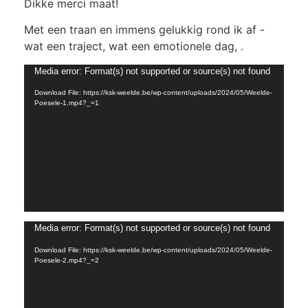
Dikke merci maat!
Met een traan en immens gelukkig rond ik af -
wat een traject, wat een emotionele dag, .
Video
Media error: Format(s) not supported or source(s) not found
Player
Download File: https://ksk-weelde.be/wp-content/uploads/2024/05/Weelde-
Poesele-1.mp4?_=1
Video
Media error: Format(s) not supported or source(s) not found
Player
Download File: https://ksk-weelde.be/wp-content/uploads/2024/05/Weelde-
Poesele-2.mp4?_=2