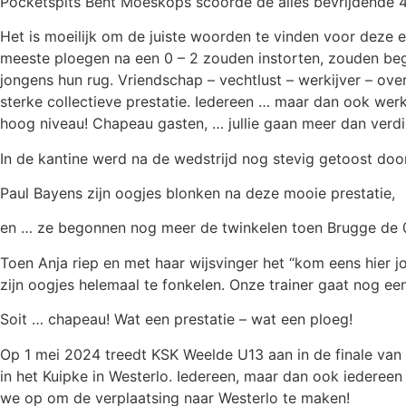
Pocketspits Bent Moeskops scoorde de alles bevrijdende 4
Het is moeilijk om de juiste woorden te vinden voor deze e
meeste ploegen na een 0 – 2 zouden instorten, zouden beg
jongens hun rug. Vriendschap – vechtlust – werkijver – ov
sterke collectieve prestatie. Iedereen … maar dan ook werk
hoog niveau! Chapeau gasten, … jullie gaan meer dan verdie
In de kantine werd na de wedstrijd nog stevig getoost doo
Paul Bayens zijn oogjes blonken na deze mooie prestatie,
en … ze begonnen nog meer de twinkelen toen Brugge de 0
Toen Anja riep en met haar wijsvinger het “kom eens hier 
zijn oogjes helemaal te fonkelen. Onze trainer gaat nog ee
Soit … chapeau! Wat een prestatie – wat een ploeg!
Op 1 mei 2024 treedt KSK Weelde U13 aan in de finale van
in het Kuipke in Westerlo. Iedereen, maar dan ook iederee
we op om de verplaatsing naar Westerlo te maken!