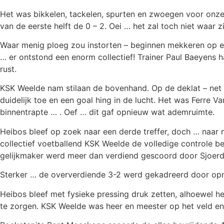
Het was bikkelen, tackelen, spurten en zwoegen voor onze 
van de eerste helft de 0 – 2. Oei … het zal toch niet waar z
Waar menig ploeg zou instorten – beginnen mekkeren op el
… er ontstond een enorm collectief! Trainer Paul Baeyens ha
rust.
KSK Weelde nam stilaan de bovenhand. Op de deklat – net
duidelijk toe en een goal hing in de lucht. Het was Ferre Va
binnentrapte … . Oef … dit gaf opnieuw wat ademruimte.
Heibos bleef op zoek naar een derde treffer, doch … naar 
collectief voetballend KSK Weelde de volledige controle b
gelijkmaker werd meer dan verdiend gescoord door Sjoerd
Sterker … de oververdiende 3-2 werd gekadreerd door opn
Heibos bleef met fysieke pressing druk zetten, alhoewel 
te zorgen. KSK Weelde was heer en meester op het veld en