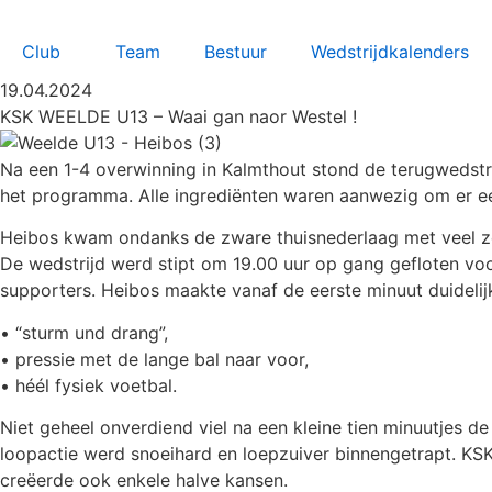
Club
Team
Bestuur
Wedstrijdkalenders
19.04.2024
KSK WEELDE U13 – Waai gan naor Westel !
Na een 1-4 overwinning in Kalmthout stond de terugwedstri
het programma. Alle ingrediënten waren aanwezig om er e
Heibos kwam ondanks de zware thuisnederlaag met veel ze
De wedstrijd werd stipt om 19.00 uur op gang gefloten vo
supporters. Heibos maakte vanaf de eerste minuut duidelij
• “sturm und drang”,
• pressie met de lange bal naar voor,
• héél fysiek voetbal.
Niet geheel onverdiend viel na een kleine tien minuutjes de
loopactie werd snoeihard en loepzuiver binnengetrapt. KS
creëerde ook enkele halve kansen.